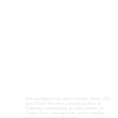
Para quotidianos mais ativos e família. Desde 1916
que a Alardo leva até si a frescura da Serra da
Gardunha e autenticidade da aldeia histórica de
Castelo Novo. Uma água leve, pura e cristalina
que tornam a Alardo ideal para…