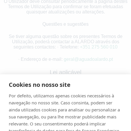
O Utilizador deve consultar periodicamente a página destes
Termos de Utilização para confirmar se foram efetuadas
quaisquer atualizações ou alterações.
Questões e sugestões
Se tiver alguma questão sobre os presentes Termos de
Utilização, poderá contactar a ALARDO através dos
seguintes contactos: · Telefone:
+351 275 560 010
· Endereço de e-mail:
geral@aguadoalardo.pt
Lei aplicável
Cookies no nosso site
Estes Termos de Utilização do Site encontram-se sujeitos à
lei portuguesa.
Por defeito, utilizamos apenas cookies necessários à
navegação no nosso site. Caso consinta, podem ser
Data: 28/06/2024
ainda utilizados cookies para analisar ou personalizar a
sua navegação, ou para lhe mostrar publicidade mais
relevante. O seu consentimento poderá implicar
transferência de dados para fora do Espaço Económico