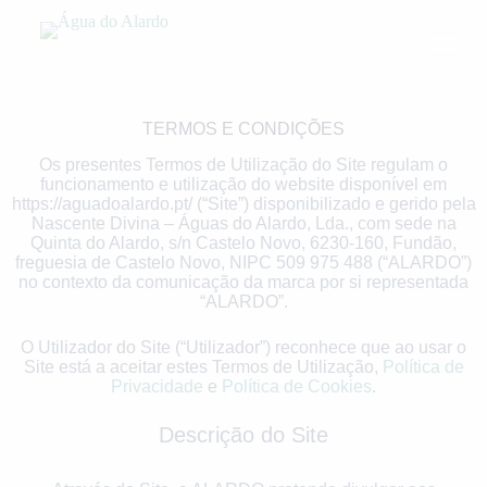
P
u
l
a
r
p
TERMOS E CONDIÇÕES
a
r
Os presentes Termos de Utilização do Site regulam o
a
funcionamento e utilização do website disponível em
o
https://aguadoalardo.pt/ (“Site”) disponibilizado e gerido pela
c
Nascente Divina – Águas do Alardo, Lda., com sede na
o
Quinta do Alardo, s/n Castelo Novo, 6230-160, Fundão,
n
freguesia de Castelo Novo, NIPC 509 975 488 (“ALARDO”)
t
no contexto da comunicação da marca por si representada
e
“ALARDO”.
ú
d
O Utilizador do Site (“Utilizador”) reconhece que ao usar o
o
Site está a aceitar estes Termos de Utilização,
Política de
Privacidade
e
Política de Cookies
.
Descrição do Site